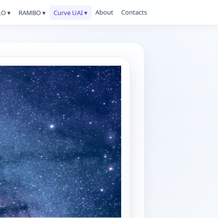
About
Contacts
O ▾
RAMBO ▾
Curve UAI ▾