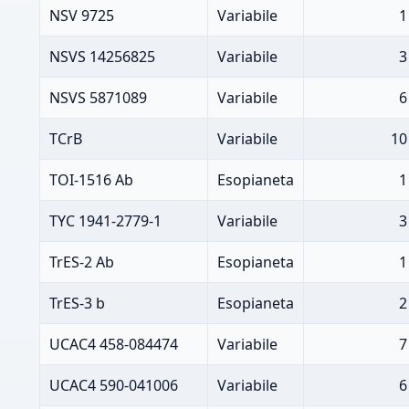
NSV 9725
Variabile
1
NSVS 14256825
Variabile
3
NSVS 5871089
Variabile
6
TCrB
Variabile
10
TOI-1516 Ab
Esopianeta
1
TYC 1941-2779-1
Variabile
3
TrES-2 Ab
Esopianeta
1
TrES-3 b
Esopianeta
2
UCAC4 458-084474
Variabile
7
UCAC4 590-041006
Variabile
6