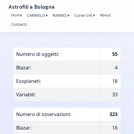
Astrofili a Bologna
Home
About
CARMELO ▾
RAMBO ▾
Curve UAI ▾
Contacts
Numero di oggetti:
55
Blazar:
4
Esopianeti:
18
Variabili:
33
Numero di osservazioni:
323
Blazar:
16