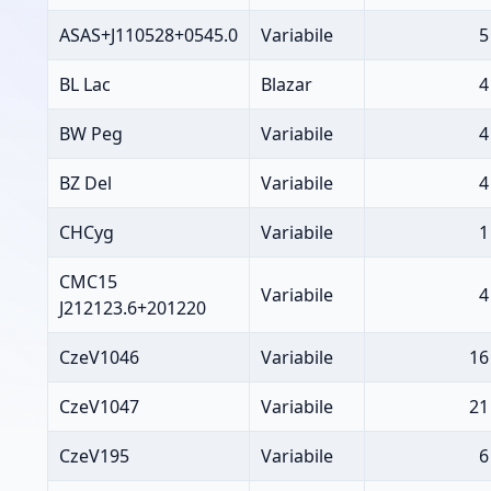
ASAS+J110528+0545.0
Variabile
5
BL Lac
Blazar
4
BW Peg
Variabile
4
BZ Del
Variabile
4
CHCyg
Variabile
1
CMC15
Variabile
4
J212123.6+201220
CzeV1046
Variabile
16
CzeV1047
Variabile
21
CzeV195
Variabile
6